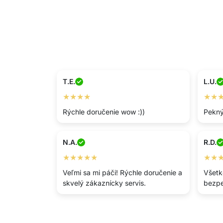
T.E.
L.U.
★★★★
★★
Rýchle doručenie wow :))
Pekný
N.A.
R.D.
★★★★★
★★
Veľmi sa mi páči! Rýchle doručenie a
Všetk
skvelý zákaznícky servis.
bezpe