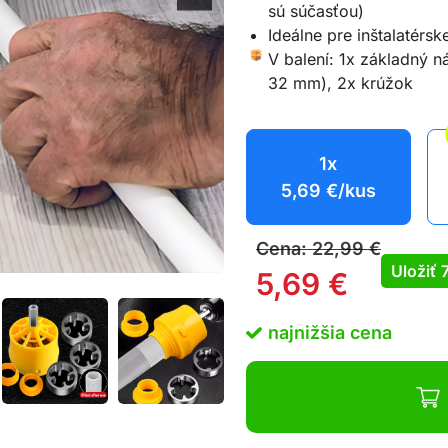
sú súčasťou)
Ideálne pre inštalatérsk
V balení: 1x základný 
32 mm), 2x krúžok
1x
5,69
€
/kus
Cena:
22,99
€
Uložiť
5,69
€
najnižšia cena