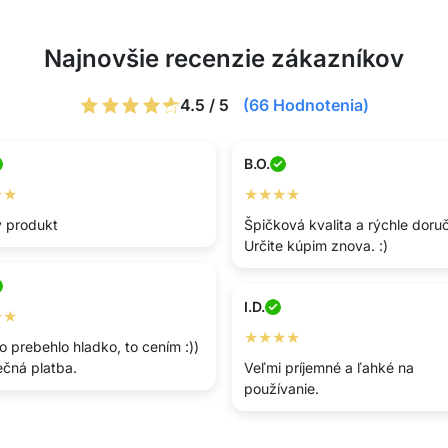
Najnovšie recenzie zákazníkov
4.5 / 5
(66 Hodnotenia)
B.O.
★★
★★★★
 produkt
Špičková kvalita a rýchle doru
Určite kúpim znova. :)
I.D.
★★
★★★★
o prebehlo hladko, to cením :))
čná platba.
Veľmi príjemné a ľahké na
používanie.