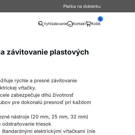
Platba na dobierku
0
Vyhľadávanie
Kontakt
Košík
 na závitovanie plastových
žňuje rýchle a presné závitovanie
trickej vŕtačky.
 ocele zabezpečuje dlhú životnosť
ubov pre dokonalú presnosť pri každom
 rezné nástroje (20 mm, 25 mm, 32 mm)
odstraňovanie triesok
 štandardnými elektrickými vŕtačkami (nie