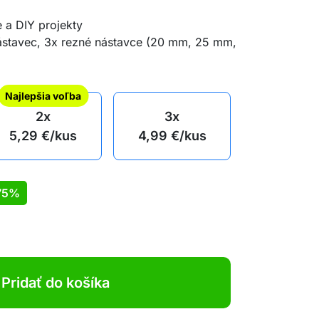
e a DIY projekty
nástavec, 3x rezné nástavce (20 mm, 25 mm,
Najlepšia voľba
2x
3x
5,29
€
/kus
4,99
€
/kus
75%
Pridať do košíka