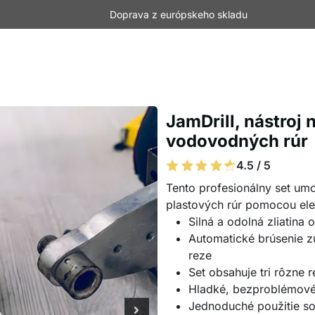
Doprava z európskeho skladu
JamDrill, nástroj
vodovodných rúr
4.5 / 5
Tento profesionálny set umo
plastových rúr pomocou elek
Silná a odolná zliatina
Automatické brúsenie z
reze
Set obsahuje tri rôzne
Hladké, bezproblémové 
Jednoduché použitie so