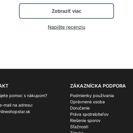
Zobraziť viac
Napíšte recenziu
AKT
ZÁKAZNÍCKA PODPORA
ujete pomoc s nákupom?
Podmienky používania
Oprávnená osoba
 e-mail na adresu:
Doručenie
lineshopstar.sk
Práva spotrebiteľov
Riešenie sporov
Sťažnosti
Záruka