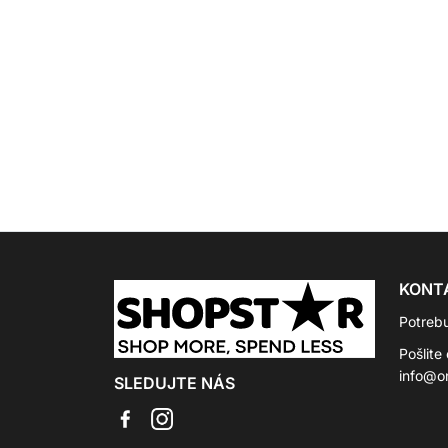
KONT
Potreb
Pošlite
info@on
SLEDUJTE NÁS