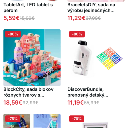
TabletArt, LED tablet s
BraceletsDIY, sada na
perom
výrobu jedinečných
náramkov
5,59
€
11,29
€
15,99
€
37,99
€
-80%
-80%
BlockCity, sada blokov
DiscoverBundle,
rôznych tvarov s
prenosný detský
praktickou krabicou a
mikroskop + 12-dielna
18,59
€
11,19
€
92,99
€
55,99
€
hracou podložkou
sada pozorovacích
platničiek
-75%
-76%