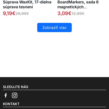
Súprava WaxKit, 17-dielna
BoardMarkers, sada 6
súprava tesnení
magnetických
popisovačov na tabule
9,19
€
3,09
€
26,99
€
12,99
€
Zobraziť viac
SLEDUJTE NÁS
KONTAKT