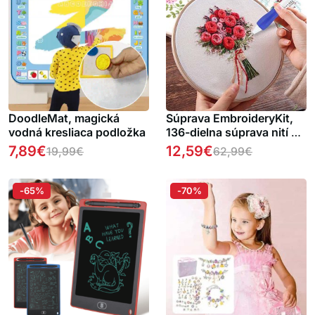
DoodleMat, magická
Súprava EmbroideryKit,
vodná kresliaca podložka
136-dielna súprava nití a
ďalšieho najbežnejšieho
7,89
€
12,59
€
19,99
€
62,99
€
vyšívacieho príslušenstva
-65%
-70%