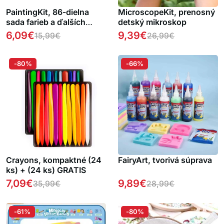
PaintingKit, 86-dielna
MicroscopeKit, prenosný
sada farieb a ďalších
detský mikroskop
doplnkov vhodná pre
6,09
€
9,39
€
15,99
€
26,99
€
dospelých a deti
-80%
-66%
Crayons, kompaktné (24
FairyArt, tvorivá súprava
ks) + (24 ks) GRATIS
7,09
€
9,89
€
35,99
€
28,99
€
-61%
-80%