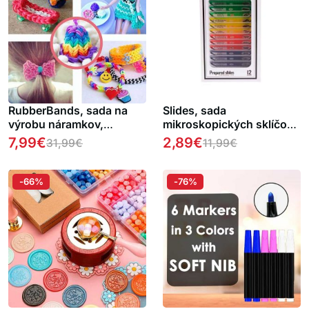
RubberBands, sada na
Slides, sada
výrobu náramkov,
mikroskopických sklíčok
príveskov a iných
(12 kusov)
7,99
€
2,89
€
31,99
€
11,99
€
doplnkov
-66%
-76%