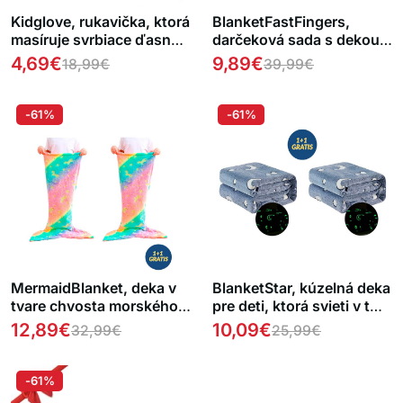
Kidglove, rukavička, ktorá
BlanketFastFingers,
masíruje svrbiace ďasná a
darčeková sada s dekou,
chráni pršteky
ktorá svieti v tme, a
4,69
€
9,89
€
18,99
€
39,99
€
interaktívnou hračkou
ZADARMO
-61%
-61%
MermaidBlanket, deka v
BlanketStar, kúzelná deka
tvare chvosta morského
pre deti, ktorá svieti v tme
dieťaťa 1 + 1 ZADARMO
1+1 ZADARMO
12,89
€
10,09
€
32,99
€
25,99
€
-61%