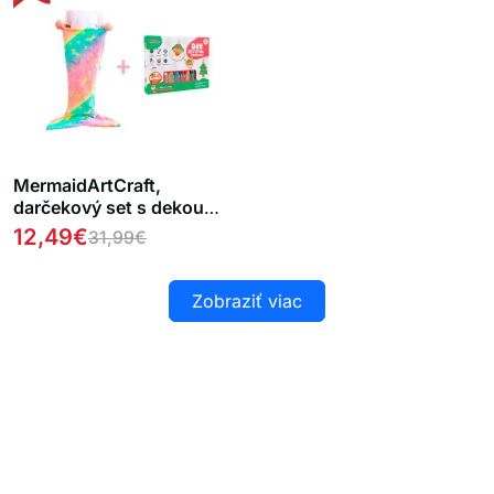
MermaidArtCraft,
darčekový set s dekou
pre dievčatko a súpravou
12,49
€
31,99
€
VIANOČNÝCH príveskov
ZADARMO
Zobraziť viac