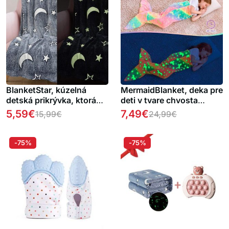
BlanketStar, kúzelná
MermaidBlanket, deka pre
detská prikrývka, ktorá
deti v tvare chvosta
svieti v tme
morského dievčaťa
5,59
€
7,49
€
15,99
€
24,99
€
-75%
-75%