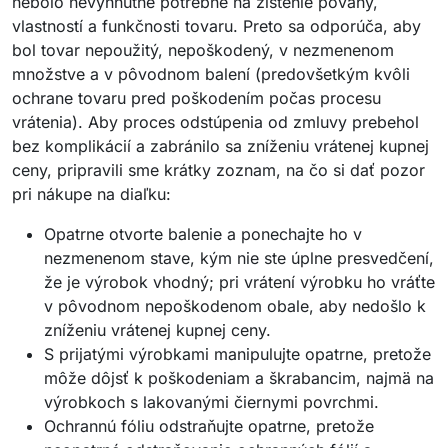
nebolo nevyhnutne potrebné na zistenie povahy,
vlastností a funkčnosti tovaru. Preto sa odporúča, aby
bol tovar nepoužitý, nepoškodený, v nezmenenom
množstve a v pôvodnom balení (predovšetkým kvôli
ochrane tovaru pred poškodením počas procesu
vrátenia). Aby proces odstúpenia od zmluvy prebehol
bez komplikácií a zabránilo sa zníženiu vrátenej kupnej
ceny, pripravili sme krátky zoznam, na čo si dať pozor
pri nákupe na diaľku:
Opatrne otvorte balenie a ponechajte ho v
nezmenenom stave, kým nie ste úplne presvedčení,
že je výrobok vhodný; pri vrátení výrobku ho vráťte
v pôvodnom nepoškodenom obale, aby nedošlo k
zníženiu vrátenej kupnej ceny.
S prijatými výrobkami manipulujte opatrne, pretože
môže dôjsť k poškodeniam a škrabancim, najmä na
výrobkoch s lakovanými čiernymi povrchmi.
Ochrannú fóliu odstraňujte opatrne, pretože