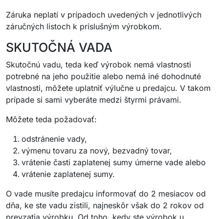
Záruka neplatí v prípadoch uvedených v jednotlivých
záručných listoch k príslušným výrobkom.
SKUTOČNÁ VADA
Skutočnú vadu, teda keď výrobok nemá vlastnosti
potrebné na jeho použitie alebo nemá iné dohodnuté
vlastnosti, môžete uplatniť výlučne u predajcu. V takom
prípade si sami vyberáte medzi štyrmi právami.
Môžete teda požadovať:
odstránenie vady,
výmenu tovaru za nový, bezvadný tovar,
vrátenie časti zaplatenej sumy úmerne vade alebo
vrátenie zaplatenej sumy.
O vade musíte predajcu informovať do 2 mesiacov od
dňa, ke ste vadu zistili, najneskôr však do 2 rokov od
prevzatia výrobku. Od toho, kedy ste výrobok u