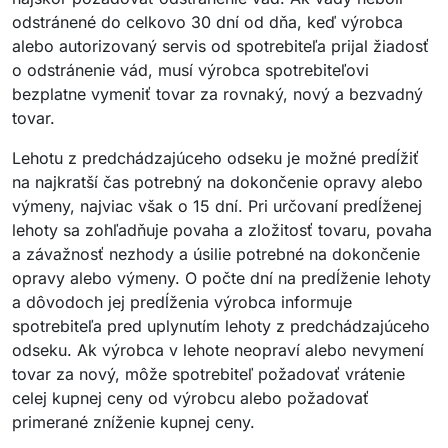
odstránené do celkovo 30 dní od dňa, keď výrobca
alebo autorizovaný servis od spotrebiteľa prijal žiadosť
o odstránenie vád, musí výrobca spotrebiteľovi
bezplatne vymeniť tovar za rovnaký, nový a bezvadný
tovar.
Lehotu z predchádzajúceho odseku je možné predĺžiť
na najkratší čas potrebný na dokončenie opravy alebo
výmeny, najviac však o 15 dní. Pri určovaní predĺženej
lehoty sa zohľadňuje povaha a zložitosť tovaru, povaha
a závažnosť nezhody a úsilie potrebné na dokončenie
opravy alebo výmeny. O počte dní na predĺženie lehoty
a dôvodoch jej predĺženia výrobca informuje
spotrebiteľa pred uplynutím lehoty z predchádzajúceho
odseku. Ak výrobca v lehote neopraví alebo nevymení
tovar za nový, môže spotrebiteľ požadovať vrátenie
celej kupnej ceny od výrobcu alebo požadovať
primerané zníženie kupnej ceny.