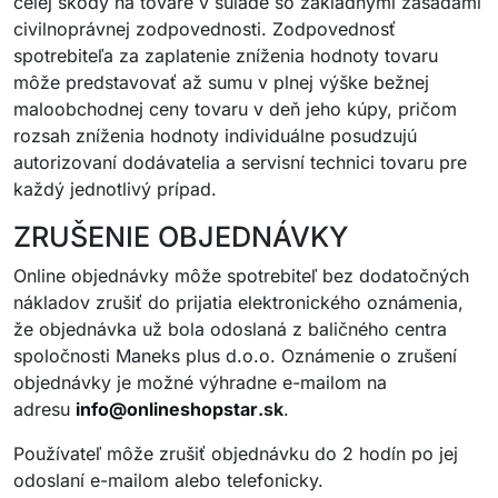
celej škody na tovare v súlade so základnými zásadami
civilnoprávnej zodpovednosti. Zodpovednosť
spotrebiteľa za zaplatenie zníženia hodnoty tovaru
môže predstavovať až sumu v plnej výške bežnej
maloobchodnej ceny tovaru v deň jeho kúpy, pričom
rozsah zníženia hodnoty individuálne posudzujú
autorizovaní dodávatelia a servisní technici tovaru pre
každý jednotlivý prípad.
ZRUŠENIE OBJEDNÁVKY
Online objednávky môže spotrebiteľ bez dodatočných
nákladov zrušiť do prijatia elektronického oznámenia,
že objednávka už bola odoslaná z baličného centra
spoločnosti Maneks plus d.o.o. Oznámenie o zrušení
objednávky je možné výhradne e-mailom na
adresu
info@
onlineshopstar
.sk
.
Používateľ môže zrušiť objednávku do 2 hodín po jej
odoslaní e-mailom alebo telefonicky.