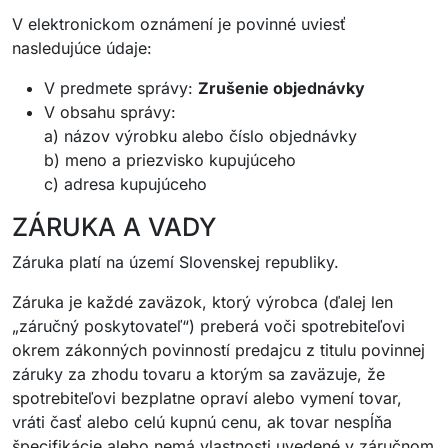
V elektronickom oznámení je povinné uviesť
nasledujúce údaje:
V predmete správy:
Zrušenie objednávky
V obsahu správy:
a) názov výrobku alebo číslo objednávky
b) meno a priezvisko kupujúceho
c) adresa kupujúceho
ZÁRUKA A VADY
Záruka platí na území Slovenskej republiky.
Záruka je každé zaväzok, ktorý výrobca (ďalej len
„záručný poskytovateľ“) preberá voči spotrebiteľovi
okrem zákonných povinností predajcu z titulu povinnej
záruky za zhodu tovaru a ktorým sa zaväzuje, že
spotrebiteľovi bezplatne opraví alebo vymení tovar,
vráti časť alebo celú kupnú cenu, ak tovar nespĺňa
špecifikácie alebo nemá vlastnosti uvedené v záručnom