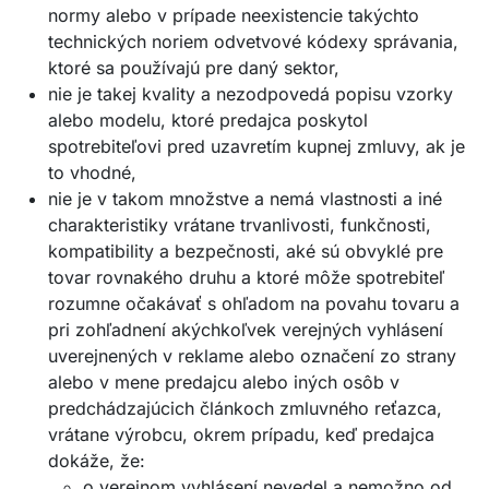
normy alebo v prípade neexistencie takýchto
technických noriem odvetvové kódexy správania,
ktoré sa používajú pre daný sektor,
nie je takej kvality a nezodpovedá popisu vzorky
alebo modelu, ktoré predajca poskytol
spotrebiteľovi pred uzavretím kupnej zmluvy, ak je
to vhodné,
nie je v takom množstve a nemá vlastnosti a iné
charakteristiky vrátane trvanlivosti, funkčnosti,
kompatibility a bezpečnosti, aké sú obvyklé pre
tovar rovnakého druhu a ktoré môže spotrebiteľ
rozumne očakávať s ohľadom na povahu tovaru a
pri zohľadnení akýchkoľvek verejných vyhlásení
uverejnených v reklame alebo označení zo strany
alebo v mene predajcu alebo iných osôb v
predchádzajúcich článkoch zmluvného reťazca,
vrátane výrobcu, okrem prípadu, keď predajca
dokáže, že:
o verejnom vyhlásení nevedel a nemožno od