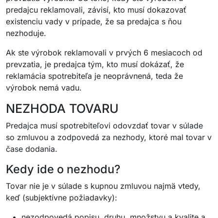
predajcu reklamovali, závisí, kto musí dokazovať
existenciu vady v prípade, že sa predajca s ňou
nezhoduje.
Ak ste výrobok reklamovali v prvých 6 mesiacoch od
prevzatia, je predajca tým, kto musí dokázať, že
reklamácia spotrebiteľa je neoprávnená, teda že
výrobok nemá vadu.
NEZHODA TOVARU
Predajca musí spotrebiteľovi odovzdať tovar v súlade
so zmluvou a zodpovedá za nezhody, ktoré mal tovar v
čase dodania.
Kedy ide o nezhodu?
Tovar nie je v súlade s kupnou zmluvou najmä vtedy,
keď (subjektívne požiadavky):
nezodpovedá popisu, druhu, množstvu a kvalite a