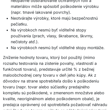
neopatrné odstraňovanie ochranných fólií a
materiálov môže spôsobiť poškodenie výrobku
(napr. tmavé lakované povrchy).
Neotvárajte výrobky, ktoré majú bezpečnostnú
pečiatku.
Na výrobkoch nesmú byť viditeľné stopy
používania (prach, vlasy, škrabance, škvrny,
nečistoty atď.).
Na výrobkoch nesmú byť viditeľné stopy montáže.
Zníženie hodnoty tovaru, ktorý bol použitý (mimo
rozsahu testovania na zistenie povahy, vlastností a
funkčnosti tovaru), predstavuje určité % z bežnej
maloobchodnej ceny tovaru v deň jeho kúpy. Ak z
dôvodov na strane spotrebiteľa došlo k poškodeniu
tovaru (napr. tovar alebo súčiastky predajného
kompletu sú poškodené, v zmenenom množstve alebo
kvalite, neoriginálnom alebo poškodenom obale), je
predajca oprávnený od spotrebiteľa požadovať náhradu