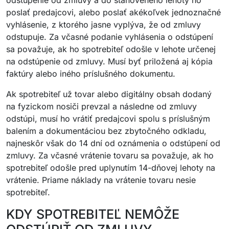
odstúpenie od zmluvy a do stanoveného lehoty ho
poslať predajcovi, alebo poslať akékoľvek jednoznačné
vyhlásenie, z ktorého jasne vyplýva, že od zmluvy
odstupuje. Za včasné podanie vyhlásenia o odstúpení
sa považuje, ak ho spotrebiteľ odošle v lehote určenej
na odstúpenie od zmluvy. Musí byť priložená aj kópia
faktúry alebo iného príslušného dokumentu.
Ak spotrebiteľ už tovar alebo digitálny obsah dodaný
na fyzickom nosiči prevzal a následne od zmluvy
odstúpi, musí ho vrátiť predajcovi spolu s príslušným
balením a dokumentáciou bez zbytočného odkladu,
najneskôr však do 14 dní od oznámenia o odstúpení od
zmluvy. Za včasné vrátenie tovaru sa považuje, ak ho
spotrebiteľ odošle pred uplynutím 14-dňovej lehoty na
vrátenie. Priame náklady na vrátenie tovaru nesie
spotrebiteľ.
KDY SPOTREBITEĽ NEMÔŽE