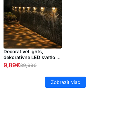
DecorativeLights,
dekoratívne LED svetlo so
solárnym napájaním (2
9,89
€
39,99
€
kusy)
Zobraziť viac