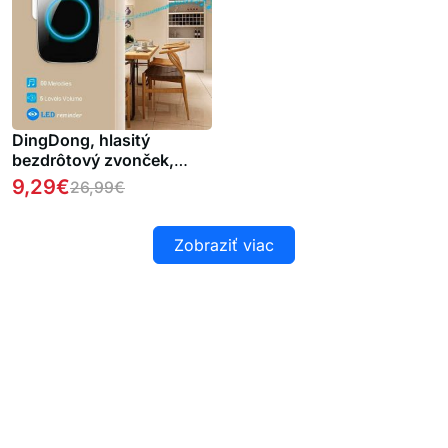
DingDong, hlasitý
bezdrôtový zvonček,
ktorý sa inštaluje bez
9,29
€
26,99
€
vŕtania
Zobraziť viac