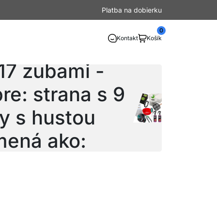
Platba na dobierku
0
Kontakt
Košík
mi - približne
17 zubami -
re: strana s 9
y s hustou
mená ako: