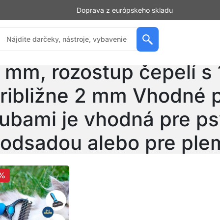
Doprava z európskeho skladu
ozostup čepelí s 9 zuba
 mm, rozostup čepelí s 
ribližne 2 mm Vhodné p
ubami je vhodná pre ps
odsadou alebo pre ple
alamut, ak
%