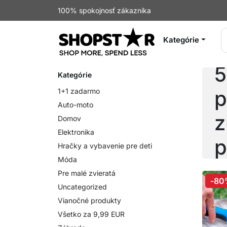
100% spokojnosť zákazníka
Kategórie
R
5
Kategórie
p
1+1 zadarmo
Auto-moto
z
Domov
Elektronika
p
Hračky a vybavenie pre deti
Móda
m
Pre malé zvieratá
-80
Uncategorized
Vianočné produkty
Všetko za 9,99 EUR