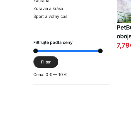
Záhrada
Zdravie a krása
Šport a voľný čas
PetB
oboj
Filtrujte podľa ceny
vypa
7,79
valč
Minimálna cena
Maximálna cena
odst
Filter
chlp
Cena:
0 €
—
10 €