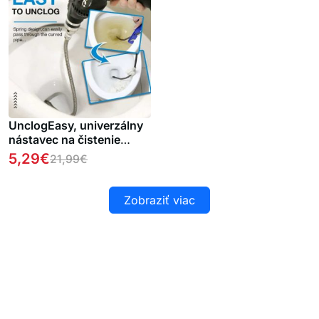
UnclogEasy, univerzálny
nástavec na čistenie
odtokov
5,29
€
21,99
€
Zobraziť viac