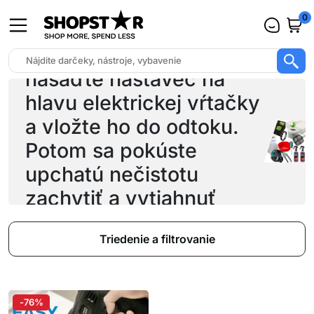
0
nasaďte nástavec na
hlavu elektrickej vŕtačky
a vložte ho do odtoku.
Potom sa pokúste
upchatú nečistotu
zachytiť a vytiahnuť
Triedenie a filtrovanie
-76%