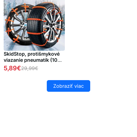
SkidStop, protišmykové
viazanie pneumatík (10
ks)
5,89
€
29,99
€
Zobraziť viac