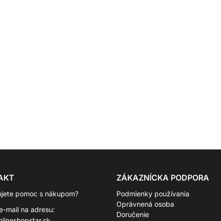
AKT
ZÁKAZNÍCKA PODPORA
ujete pomoc s nákupom?
Podmienky používania
Oprávnená osoba
 e-mail na adresu:
Doručenie
lineshopstar.sk