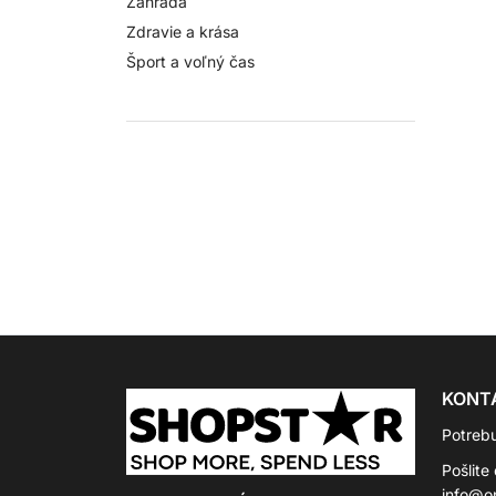
Záhrada
Zdravie a krása
Šport a voľný čas
KONT
Potreb
Pošlite
info@on