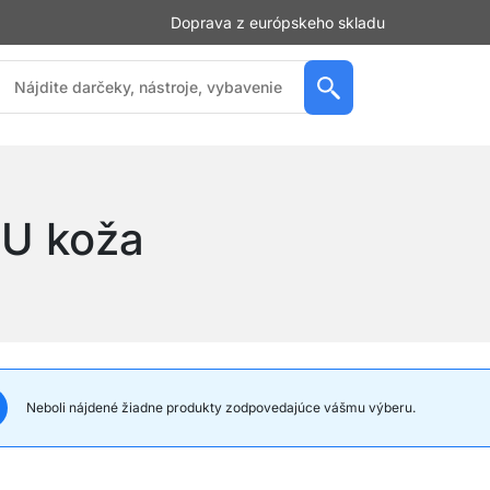
Doprava z európskeho skladu
U koža
Neboli nájdené žiadne produkty zodpovedajúce vášmu výberu.