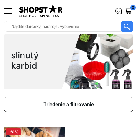
0
slinutý
karbid
Triedenie a filtrovanie
-61%