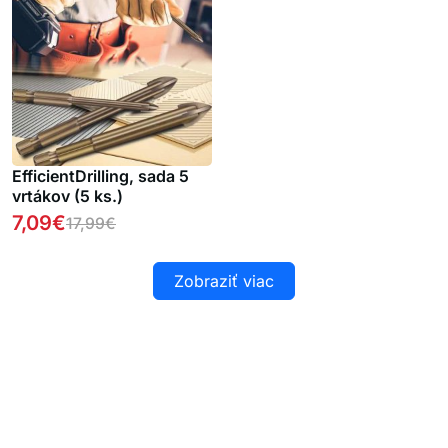
EfficientDrilling, sada 5
vrtákov (5 ks.)
7,09
€
17,99
€
Zobraziť viac