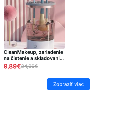
CleanMakeup, zariadenie
na čistenie a skladovanie
štetcov na make-up
9,89
€
24,99
€
Zobraziť viac