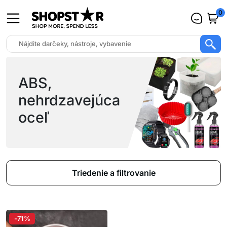
0
ABS,
nehrdzavejúca
oceľ
Triedenie a filtrovanie
-71%