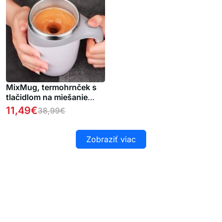
MixMug, termohrnček s
tlačidlom na miešanie
nápojov
11,49
€
38,99
€
Zobraziť viac