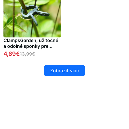
ClampsGarden, užitočné
a odolné sponky pre
rôzne rastliny vonku aj
4,69
€
13,99
€
vnútri (20 ks)
Zobraziť viac