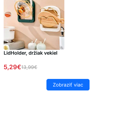
LidHolder, držiak vekiel
5,29
€
13,99
€
Zobraziť viac