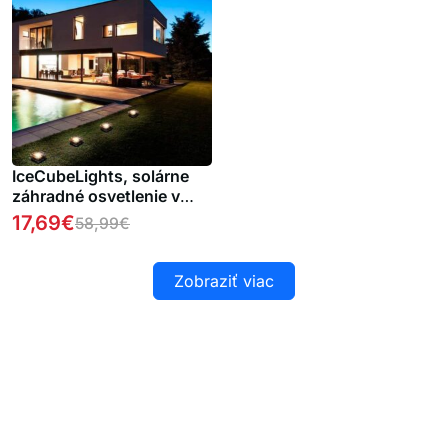
IceCubeLights, solárne
záhradné osvetlenie v
tvare kocky (2 ks)
17,69
€
58,99
€
Zobraziť viac