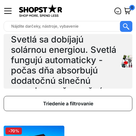
0
LED svetlo vyžaduje na
prevádzku 3 batérie AAA.
Svetlá sa dobíjajú
solárnou energiou. Svetlá
fungujú automaticky -
počas dňa absorbujú
dodatočnú slnečnú
energiu a večer začnú
sviet
Triedenie a filtrovanie
-70%