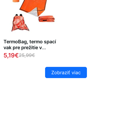
TermoBag, termo spací
vak pre prežitie v
núdzových a
5,19
€
25,99
€
poveternostných
podmienkach
Zobraziť viac