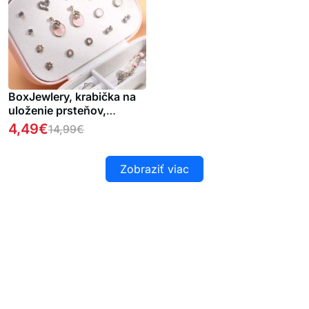
BoxJewlery, krabička na
uloženie prsteňov,
náušníc, náhrdelníkov a
4,49
€
14,99
€
iných šperkov
Zobraziť viac