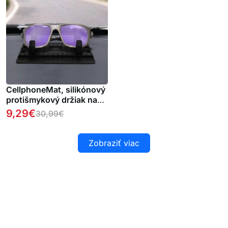
CellphoneMat, silikónový
protišmykový držiak na
smartfón
9,29
€
30,99
€
Zobraziť viac