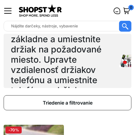
0
Pred inštaláciou odlepte
ochrannú fóliu zo
základne a umiestnite
držiak na požadované
miesto. Upravte
vzdialenosť držiakov
telefónu a umiestnite
telefón na držiak v
horizontálnom smere.
Triedenie a filtrovanie
-70%