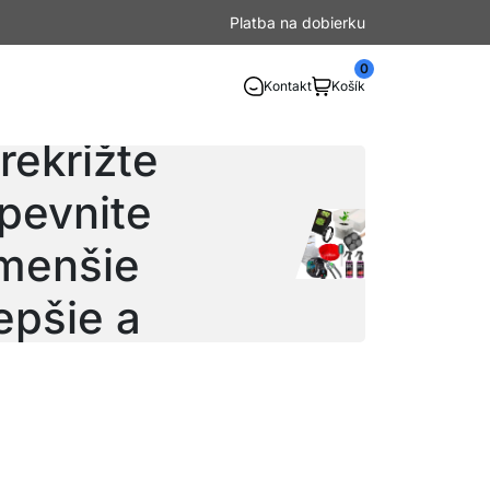
Platba na dobierku
0
Kontakt
Košík
ez bočný rez
rekrižte
pevnite
 menšie
epšie a