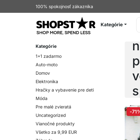
100% spokojnosť zákazníka
Kategórie
P
n
Kategórie
p
1+1 zadarmo
Auto-moto
v
Domov
Elektronika
s
Hračky a vybavenie pre deti
Móda
s
Pre malé zvieratá
-71
Uncategorized
Vianočné produkty
Všetko za 9,99 EUR