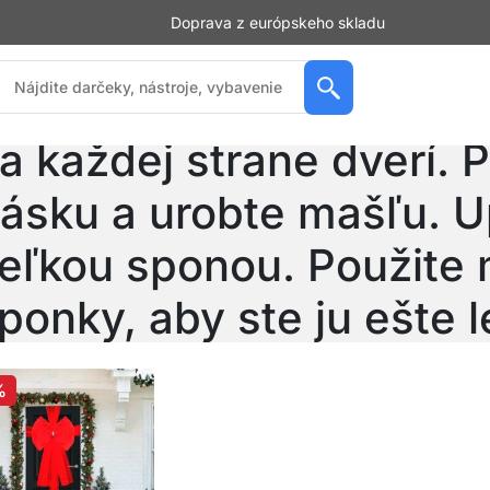
Doprava z európskeho skladu
reťahujte časť pásky c
a každej strane dverí. P
ásku a urobte mašľu. U
eľkou sponou. Použite
ponky, aby ste ju ešte l
tabilnejšie upev
%