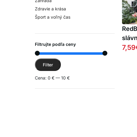
Záhrada
Zdravie a krása
Šport a voľný čas
RedB
sláv
Filtrujte podľa ceny
mašľ
7,59
dver
Minimálna cena
Maximálna cena
Filter
Cena:
0 €
—
10 €