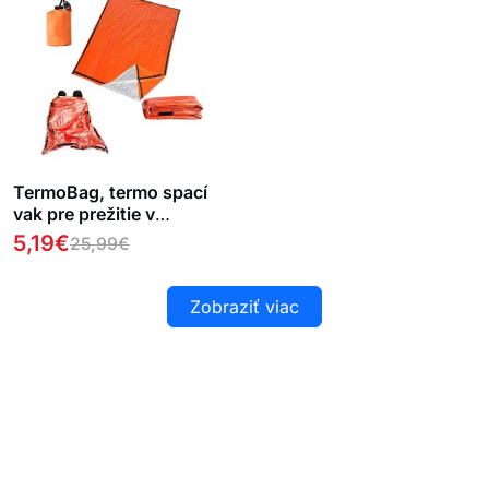
TermoBag, termo spací
vak pre prežitie v
núdzových a
5,19
€
25,99
€
poveternostných
podmienkach
Zobraziť viac