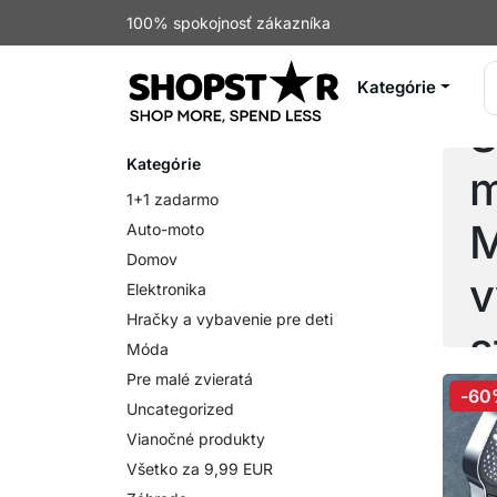
100% spokojnosť zákazníka
Kategórie
S
Kategórie
m
1+1 zadarmo
M
Auto-moto
Domov
v
Elektronika
Hračky a vybavenie pre deti
s
Móda
Pre malé zvieratá
-60
Uncategorized
Vianočné produkty
Všetko za 9,99 EUR