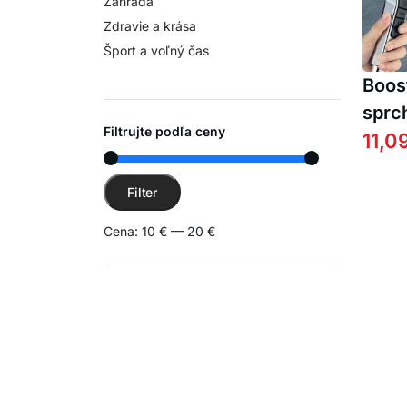
Záhrada
Zdravie a krása
Šport a voľný čas
Boos
sprc
Filtrujte podľa ceny
ruko
11,0
môže
Minimálna cena
Maximálna cena
komb
Filter
prúd
Cena:
10 €
—
20 €