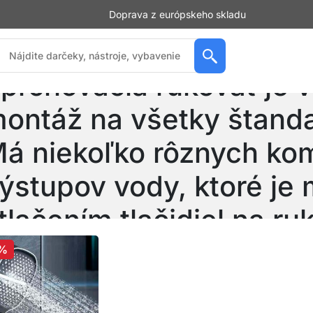
Doprava z európskeho skladu
prchovacia rukoväť je 
ontáž na všetky štand
á niekoľko rôznych kom
ýstupov vody, ktoré je
tlačením tlačidiel na ruk
%