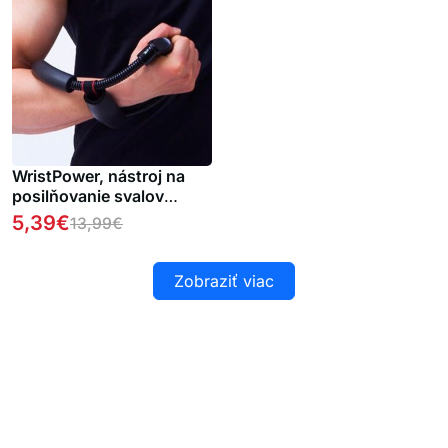
WristPower, nástroj na
posilňovanie svalov
prstov, rúk a ramien
5,39
€
13,99
€
Zobraziť viac