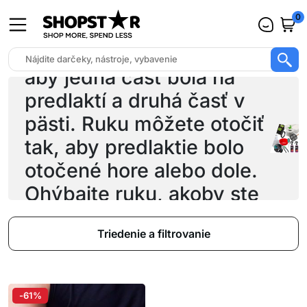
0
Umiestnite zariadenie tak,
aby jedna časť bola na
predlaktí a druhá časť v
pästi. Ruku môžete otočiť
tak, aby predlaktie bolo
otočené hore alebo dole.
Ohýbajte ruku, akoby ste
zdvíhali
Triedenie a filtrovanie
-61%