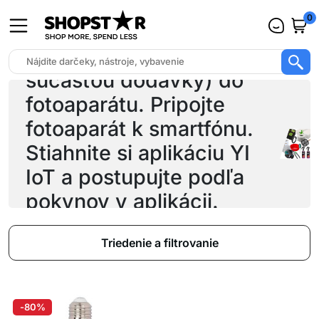
0
Vložte kartu SD (nie je
súčasťou dodávky) do
fotoaparátu. Pripojte
fotoaparát k smartfónu.
Stiahnite si aplikáciu YI
IoT a postupujte podľa
pokynov v aplikácii.
Aplikácia umožňuje sledo
Triedenie a filtrovanie
-80%