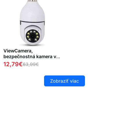
ViewCamera,
bezpečnostná kamera v
tvare žiarovky
12,79
€
63,99
€
Zobraziť viac