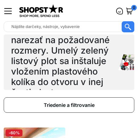
0
Výrobok je možné
narezať na požadované
rozmery. Umelý zelený
listový plot sa inštaluje
vložením plastového
kolíka do otvoru v inej
časti plastu.
Triedenie a filtrovanie
-60%