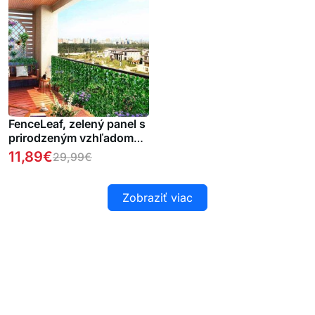
FenceLeaf, zelený panel s
prirodzeným vzhľadom
zelených listov
11,89
€
29,99
€
Zobraziť viac