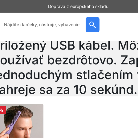
Doprava z európskeho skladu
ehlička na vlasy sa nab
riložený USB kábel. Mô
oužívať bezdrôtovo. Zap
ednoduchým stlačením t
ahreje sa za 10 sekúnd
chovávajte mimo
%