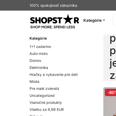
100% spokojnosť zákazníka
Kategórie
Ž
p
Kategórie
p
1+1 zadarmo
Auto-moto
j
Domov
Elektronika
z
Hračky a vybavenie pre deti
Móda
U
Pre malé zvieratá
-80
Uncategorized
Vianočné produkty
Všetko za 9,99 EUR