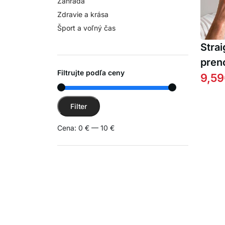
Záhrada
Zdravie a krása
Šport a voľný čas
Strai
pren
Filtrujte podľa ceny
hreb
9,59
na v
Minimálna cena
Maximálna cena
Filter
Cena:
0 €
—
10 €