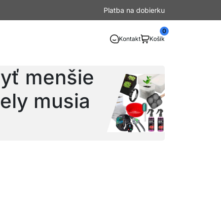
Platba na dobierku
0
Kontakt
Košík
byť menšie
ely musia