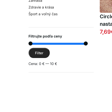
Záhrada
Zdravie a krása
Šport a voľný čas
Circl
nast
kruh
7,69
Filtrujte podľa ceny
Minimálna cena
Maximálna cena
Filter
Cena:
0 €
—
10 €