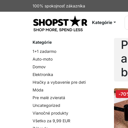
100% spokojnosť zákazníka
Kategórie
P
Kategórie
1+1 zadarmo
a
Auto-moto
Domov
b
Elektronika
Hračky a vybavenie pre deti
Móda
-70
Pre malé zvieratá
Uncategorized
Vianočné produkty
Všetko za 9,99 EUR