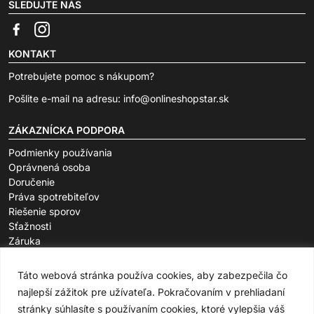
SLEDUJTE NÁS
KONTAKT
Potrebujete pomoc s nákupom?
Pošlite e-mail na adresu:
info@onlineshopstar.sk
ZÁKAZNÍCKA PODPORA
Podmienky používania
Oprávnená osoba
Doručenie
Práva spotrebiteľov
Riešenie sporov
Sťažnosti
Záruka
O SPOLOČNOSTI
Táto webová stránka používa cookies, aby zabezpečila čo
FAQ
najlepší zážitok pre užívateľa. Pokračovaním v prehliadaní
stránky súhlasíte s používaním cookies, ktoré vylepšia váš
Spôsoby platby