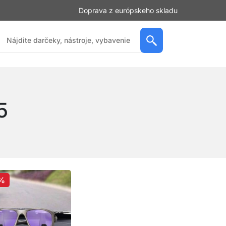
Doprava z európskeho skladu
5
%