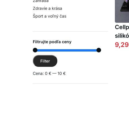
Záhrada
Zdravie a krása
Šport a voľný čas
Cell
silik
Filtrujte podľa ceny
prot
9,29
drži
Minimálna cena
Maximálna cena
Filter
Cena:
0 €
—
10 €