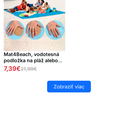
Mat4Beach, vodotesná
podložka na pláž alebo
kempovanie
7,39
€
21,99
€
Zobraziť viac