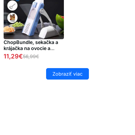
ChopBundle, sekačka a
krájačka na ovocie a
zeleninu + škrabka a
11,29
€
56,99
€
krájačka ZDARMA + e-
kniha so zdravými
receptami ZDARMA
Zobraziť viac