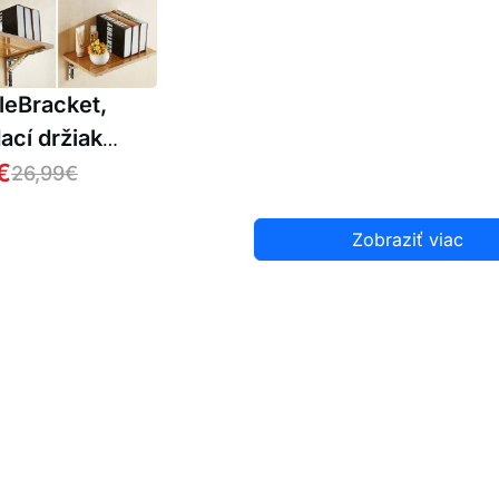
leBracket,
ací držiak
ku (2 ks.)
€
26,99
€
Zobraziť viac