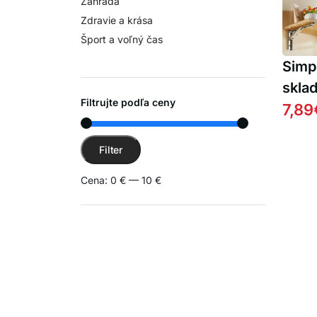
Záhrada
Zdravie a krása
Šport a voľný čas
Simp
sklad
Filtrujte podľa ceny
nábyt
7,89
Minimálna cena
Maximálna cena
Filter
Cena:
0 €
—
10 €