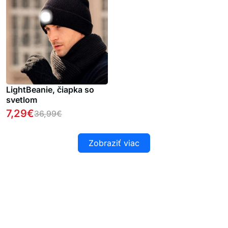
LightBeanie, čiapka so
svetlom
7,29
€
36,99
€
Zobraziť viac