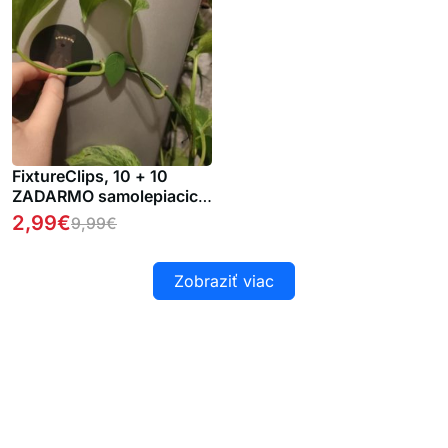
FixtureClips, 10 + 10
ZADARMO samolepiacich
držiakov rastlín – žiadne
2,99
€
9,99
€
vŕtanie!
Zobraziť viac