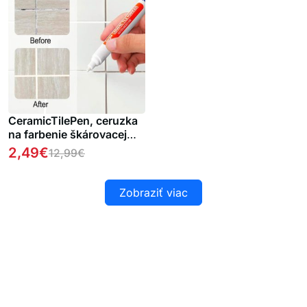
CeramicTilePen, ceruzka
na farbenie škárovacej
malty
2,49
€
12,99
€
Zobraziť viac